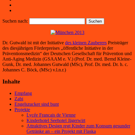
Suchen nach:
Dr. Gutwald ist mit der Initiative
des kleinen Zauberers
Preisträger
des diesjährigen Förderpreises „öffentliche Initiative in der
Präventionsmedizin“ der Deutschen Gesellschaft für Prävention und
Anti-Aging Medizin (GSAAM e. V.) (Prof. Dr. med. Bernd Kleine-
Gunk, Dr. med. Johannes Gutwald (MSc), Prof. Dr. med. Dr. h. c.
Johannes C. Böck, (MSc) v.l.n.r.)
Inhalte
Empfang
Zabi
Engelszucker sind bunt
Projekte
Lycée Français de Vienne
Kinderhotel Seehotel Jägerwirt
Attraktives Design regt Kinder zum Konsum gesunder
Getränke an – ein Projekt mit Flaska