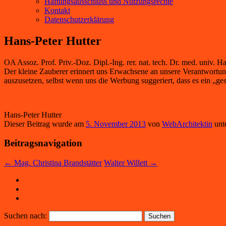
Haftungsausschluss und Nutzungsrechte
Kontakt
Datenschutzerklärung
Hans-Peter Hutter
OA Assoz. Prof. Priv.-Doz. Dipl.-Ing. rer. nat. tech. Dr. med. univ. H
Der kleine Zauberer erinnert uns Erwachsene an unsere Verantwortun
auszusetzen, selbst wenn uns die Werbung suggeriert, dass es ein „ge
Hans-Peter Hutter
Dieser Beitrag wurde am
5. November 2013
von
WebArchitektin
unte
Beitragsnavigation
←
Mag. Christina Brandstätter
Walter Willett
→
Suchen nach: