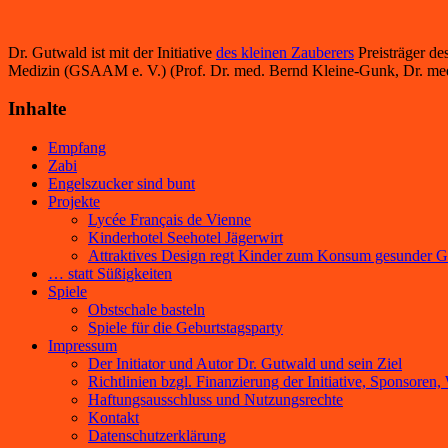
Dr. Gutwald ist mit der Initiative
des kleinen Zauberers
Preisträger de
Medizin (GSAAM e. V.) (Prof. Dr. med. Bernd Kleine-Gunk, Dr. med. 
Inhalte
Empfang
Zabi
Engelszucker sind bunt
Projekte
Lycée Français de Vienne
Kinderhotel Seehotel Jägerwirt
Attraktives Design regt Kinder zum Konsum gesunder Get
… statt Süßigkeiten
Spiele
Obstschale basteln
Spiele für die Geburtstagsparty
Impressum
Der Initiator und Autor Dr. Gutwald und sein Ziel
Richtlinien bzgl. Finanzierung der Initiative, Sponsoren
Haftungsausschluss und Nutzungsrechte
Kontakt
Datenschutzerklärung