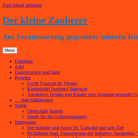
Zum Inhalt springen
Der kleine Zauberer
Aus Verantwortung gegenüber unseren Ki
Menü
Empfang
Zabi
Engelszucker sind bunt
Projekte
Lycée Français de Vienne
Kinderhotel Seehotel Jägerwirt
Attraktives Design regt Kinder zum Konsum gesunder Get
… statt Süßigkeiten
Spiele
Obstschale basteln
Spiele für die Geburtstagsparty
Impressum
Der Initiator und Autor Dr. Gutwald und sein Ziel
Richtlinien bzgl. Finanzierung der Initiative, Sponsoren